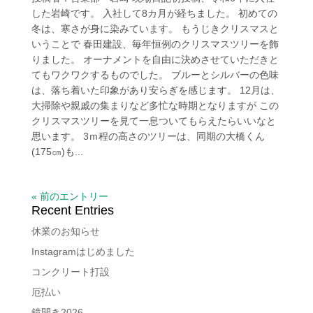
した岩崎です。 入社して8カ月が経ちました。 初めての
冬は、寒さが身に染みています。 もうじきクリスマスと
いうことで 春田建設、毎年恒例のクリスマスツリーを飾
りました。 オーナメントを自由に決めさせていただきと
てもワクワクするものでした。 ブルーとシルバーの色味
は、落ち着いた印象があり安らぎを感じます。 12月は、
大掃除や親戚の集まりなど多忙な時期となりますが この
クリスマスツリーを見て一息ついてもらえたらいいなと
思います。 3ｍ程の高さのツリーは、同期の大橋くん
(175㎝)も...
« 前のエントリー
Recent Entries
休業のお知らせ
Instagramはじめました
コンクリート打設
厄払い
鏡開き2026