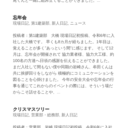
尾くんと一緒に組み立てることができました。...
忘年会
現場日記
,
第1建築部
,
新人日記
,
ニュース
投稿者：第1建築部 大橋 現場日記初投稿、令和6年に入
社した大橋です。 早くも8カ月が経ちました。1年目は、
覚えることが多く”あっという間”に感じます。 そして12
月は、忘年会が開催されて 協力業者様、協力大工様、約
100名の方達へ日頃の感謝を伝えることができました。
まだ入社して間もない僕や同期の岩崎さん、牟田くんは
共に挨拶回りをしながら 積極的にコミュニケーションを
図ることを心掛けました。 今年の安全大会や忘年会の行
事を通じてこれからのイベントの際には、そういう場だ
からこそ話せることや、...
クリスマスツリー
現場日記
,
営業部・総務部
,
新人日記
投稿者：営業部 岩崎 現場日記初投稿、令和6年に入社