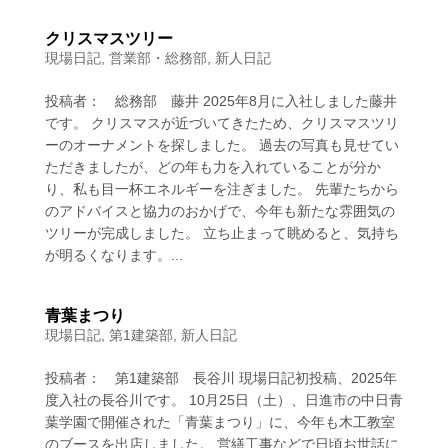
クリスマスツリー
現場日記
,
営業部・総務部
,
新人日記
投稿者： 総務部 藤井 2025年8月に入社しました藤井
です。 クリスマスが近づいてきたため、クリスマスツリ
ーのオーナメントを探しました。 過去の写真も見せてい
ただきましたが、どの年も力を入れていることが分か
り、私も目一杯エネルギーを注ぎました。 先輩たちから
のアドバイスと協力のおかげで、今年も新たな雰囲気の
ツリーが完成しました。 立ち止まって眺めると、気持ち
が明るくなります。...
青葉まつり
現場日記
,
第1建築部
,
新人日記
投稿者： 第1建築部 長谷川 現場日記初投稿、2025年
度入社の長谷川です。 10月25日（土）、日進市の中日青
葉学園で開催された「青葉まつり」に、今年も木工教室
のブースを出店しました。 営繕工事などで日頃お世話に