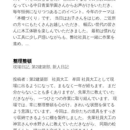
なっている中日青葉学園さんからお声がけをいただき、
毎年恒例になりつつあるこのイベント。今年のテーマは
「本棚づくり」です。 当日はお子さんをはじめ、ご近所
の方々にもたくさんお越しいただき、 幅広い世代の皆さ
んに木工体験を楽しんでいただきました。 最初は慣れな
い工具に少し戸惑いながらも、弊社社員と一緒に作業を
進め、...
整理整頓
現場日記
,
第2建築部
,
新人日記
投稿者：第2建築部 社員大工 牟田 社員大工として現
場に出るようになって、まもなく一年が経ちます。 まだ
分からないことも多くありますが、先輩方に教えていた
だきながら、 一つひとつの作業に取り組んでいます。 現
場では、常に整理整頓を心がけ、きれいな状態を保てる
よう意識しています。 今回は、自分たちの道具をすっき
り収納できるように棚を製作しました。 先輩社員大工の
神宮さんや水野さんに教えていただきながら、 同期の松