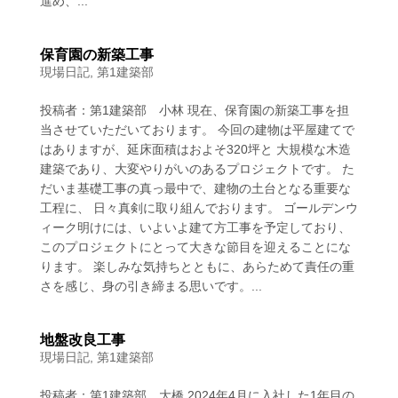
進め、...
保育園の新築工事
現場日記
,
第1建築部
投稿者：第1建築部 小林 現在、保育園の新築工事を担
当させていただいております。 今回の建物は平屋建てで
はありますが、延床面積はおよそ320坪と 大規模な木造
建築であり、大変やりがいのあるプロジェクトです。 た
だいま基礎工事の真っ最中で、建物の土台となる重要な
工程に、 日々真剣に取り組んでおります。 ゴールデンウ
ィーク明けには、いよいよ建て方工事を予定しており、
このプロジェクトにとって大きな節目を迎えることにな
ります。 楽しみな気持ちとともに、あらためて責任の重
さを感じ、身の引き締まる思いです。...
地盤改良工事
現場日記
,
第1建築部
投稿者：第1建築部 大橋 2024年4月に入社した1年目の