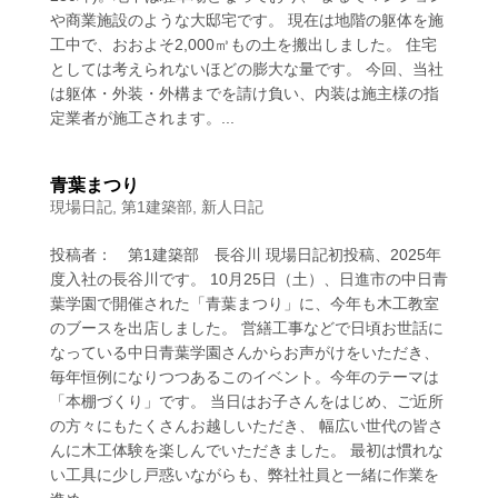
や商業施設のような大邸宅です。 現在は地階の躯体を施
工中で、おおよそ2,000㎥もの土を搬出しました。 住宅
としては考えられないほどの膨大な量です。 今回、当社
は躯体・外装・外構までを請け負い、内装は施主様の指
定業者が施工されます。...
青葉まつり
現場日記
,
第1建築部
,
新人日記
投稿者： 第1建築部 長谷川 現場日記初投稿、2025年
度入社の長谷川です。 10月25日（土）、日進市の中日青
葉学園で開催された「青葉まつり」に、今年も木工教室
のブースを出店しました。 営繕工事などで日頃お世話に
なっている中日青葉学園さんからお声がけをいただき、
毎年恒例になりつつあるこのイベント。今年のテーマは
「本棚づくり」です。 当日はお子さんをはじめ、ご近所
の方々にもたくさんお越しいただき、 幅広い世代の皆さ
んに木工体験を楽しんでいただきました。 最初は慣れな
い工具に少し戸惑いながらも、弊社社員と一緒に作業を