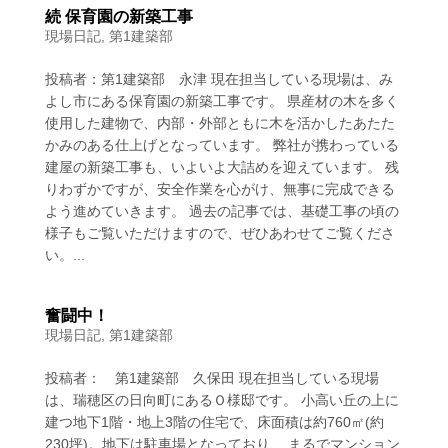
続 保育園の新築工事
現場日記
,
第1建築部
投稿者：第1建築部 永津 現在担当している現場は、み
よし市にある保育園の新築工事です。 県産材の木を多く
使用した建物で、内部・外部ともに木を活かしたあたた
かみのある仕上げとなっています。 弊社が携わっている
建屋の新築工事も、いよいよ大詰めを迎えています。 残
りわずかですが、安全作業を心がけ、無事に完成できる
よう進めていきます。 過去の記事では、基礎工事の頃の
様子もご覧いただけますので、ぜひあわせてご覧くださ
い。...
奮闘中！
現場日記
,
第1建築部
投稿者： 第1建築部 久保田 現在担当している現場
は、瑞穂区の日向町にあるＯ様邸です。 小高い丘の上に
建つ地下1階・地上3階の住宅で、床面積は約760㎡(約
230坪)。地下は駐車場となっており、 まるでマンション