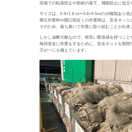
現場での転落防止や部材の落下、飛散防止に役立
サイズは、0.9×1.8 m〜3.6×4.5mの10種類
脚立作業時や開口部近くの作業時は、安全ネット
そのため、落ち着いて作業に取り組むことが出来
しかし油断大敵なので、程良い緊張感を持つこと
毎回安全に作業をするために、安全ネットを隙間
万が一にも備えています。