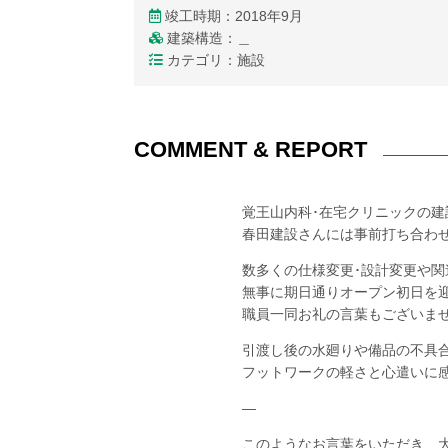
竣工時期：2018年9月
建築構造：＿
カテゴリ：施設
COMMENT & REPORT
覚王山内科･在宅クリニックの建
春田建設さんには事前打ち合わ
数多くの仕様変更･設計変更や
無事に期日通りオープン初日を
職員一同お礼の言葉もございま
引渡し後の水廻りや備品の不具
フットワークの軽さと心遣いに
—
このようなお言葉をいただき、