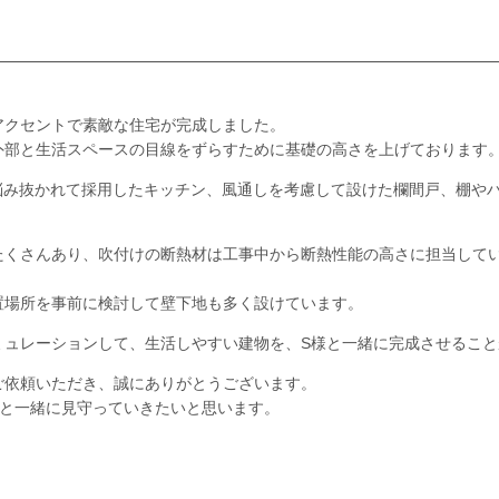
アクセントで素敵な住宅が完成しました。
外部と生活スペースの目線をずらすために基礎の高さを上げております
が悩み抜かれて採用したキッチン、風通しを考慮して設けた欄間戸、棚や
たくさんあり、吹付けの断熱材は工事中から断熱性能の高さに担当して
置場所を事前に検討して壁下地も多く設けています。
ミュレーションして、生活しやすい建物を、S様と一緒に完成させること
ご依頼いただき、誠にありがとうございます。
様と一緒に見守っていきたいと思います。