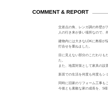
COMMENT & REPORT
交差点の角、レンガ調の外壁が
人の行き来が多い場所なので、
建物内には大きなLDKに奥様
打合せを重ねました。
目に見えない部分のこだわりも
た。
また、地震対策として家具の設
新居での生活を何度も何度もシ
同時に旧家のリフォーム工事も
今後とも素敵な家の成長を、S