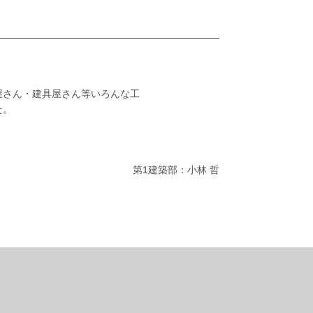
屋さん・建具屋さん等いろんな工
た。
第1建築部：小林 哲