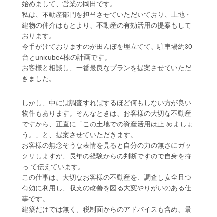
始めまして、営業の岡田です。
私は、不動産部門を担当させていただいており、土地・
建物の仲介はもとより、不動産の有効活用の提案もして
おります。
今手がけておりますのが田んぼを埋立てて、駐車場約30
台とunicube4棟の計画です。
お客様と相談し、一番最良なプランを提案させていただ
きました。
しかし、中には調査すればするほど何もしない方が良い
物件もあります。そんなときは、お客様の大切な不動産
ですから、正直に「この土地での資産活用は止 めましょ
う。」と、提案させていただきます。
お客様の無念そうな表情を見ると自分の力の無さにガッ
クリしますが、長年の経験からの判断ですので自身を持
っ て伝えています。
この仕事は、大切なお客様の不動産を、調査し安全且つ
有効に利用し、収支の改善を図る大変やりがいのある仕
事です。
建築だけでは無く、税制面からのアドバイスも含め、最